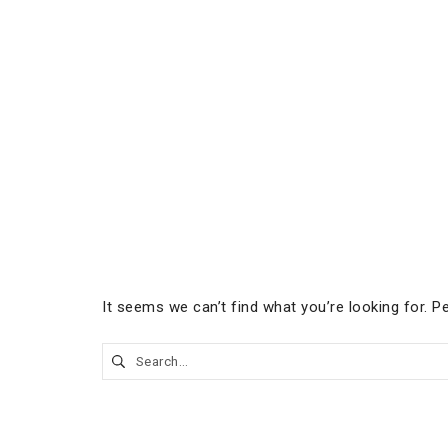
Skip
to
content
It seems we can’t find what you’re looking for. P
Cerca: