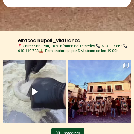
elracodinapoli_vilafranca
Carrer Sant Pau, 10 Vilafranca del Penedès
610 117 862
610 110 728
Fem encàrregs per DM abans de les 19:00h!
Instagram