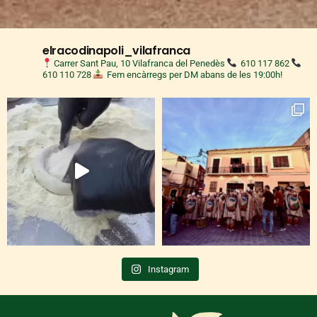
elracodinapoli_vilafranca
Carrer Sant Pau, 10 Vilafranca del Penedès
610 117 862
610 110 728
Fem encàrregs per DM abans de les 19:00h!
Instagram