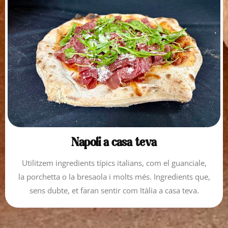
Napoli a casa teva
Utilitzem ingredients típics italians, com el guanciale,
la porchetta o la bresaola i molts més. Ingredients que,
sens dubte, et faran sentir com Itàlia a casa teva.