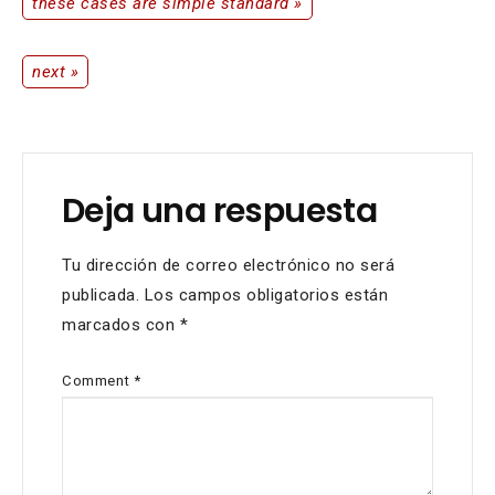
these cases are simple standard »
Navegación
de
next »
Navegación
entradas
de
Deja una respuesta
entradas
Tu dirección de correo electrónico no será
publicada.
Los campos obligatorios están
marcados con
*
Comment
*